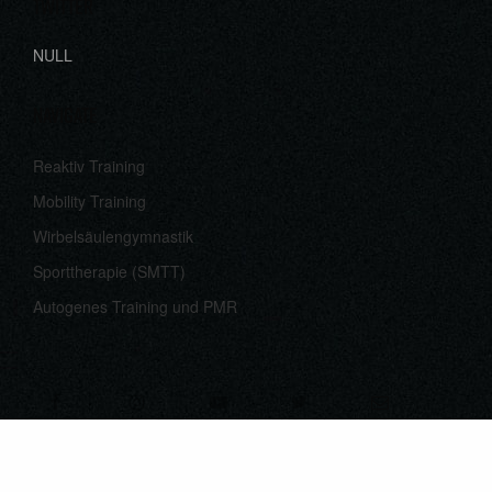
TWITTER
NULL
NAVIGATE
Reaktiv Training
Mobility Training
Wirbelsäulengymnastik
Sporttherapie (SMTT)
Autogenes Training und PMR
KONTAKT