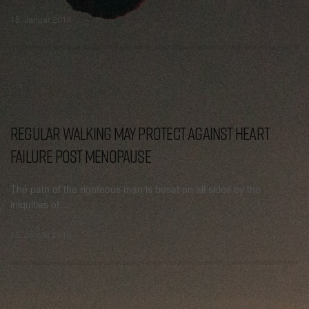
15. Januar 2018
BRANDING
REGULAR WALKING MAY PROTECT AGAINST HEART
FAILURE POST MENOPAUSE
The path of the righteous man is beset on all sides by the
iniquities of…
15. Januar 2018