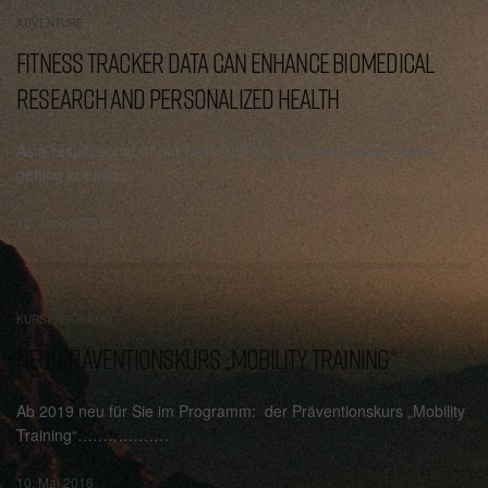
ADVENTURE
FITNESS TRACKER DATA CAN ENHANCE BIOMEDICAL
RESEARCH AND PERSONALIZED HEALTH
As a result, some of our best stuff is suppressed before even
getting out into…
15. Januar 2018
KURSPROGRAMM
NEU! PRÄVENTIONSKURS „MOBILITY TRAINING“
Ab 2019 neu für Sie im Programm: der Präventionskurs „Mobility
Training“………………
10. Mai 2016