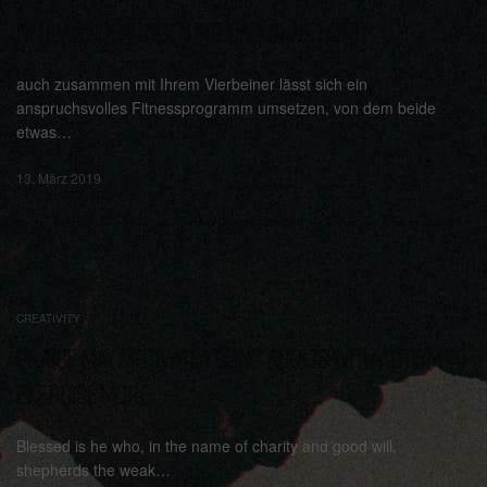
NEU! WANDERUNGEN MIT UND OHNE HUND
auch zusammen mit Ihrem Vierbeiner lässt sich ein
anspruchsvolles Fitnessprogramm umsetzen, von dem beide
etwas…
13. März 2019
CREATIVITY
PRAISE MAY MOTIVATE YOUNG ADULTS WITH AUTISM TO
EXERCISE MORE
Blessed is he who, in the name of charity and good will,
shepherds the weak…